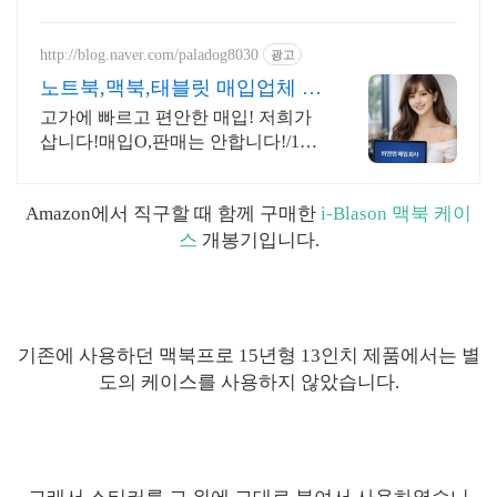
제한 무료배송으로 편리하게.
http://blog.naver.com/paladog8030
광고
노트북,맥북,태블릿 매입업체 저
희가 삽니다! 매입O판매X
고가에 빠르고 편안한 매입! 저희가
삽니다!매입O,판매는 안합니다!/17
년된 회사 저희가 고객님의 노트북/
맥북/태블릿PC(2015년식이후)를 삽
Amazon에서 직구할 때 함께 구매한
i-Blason 맥북 케이
니다!매입해요/판매X
스
개봉기입니다.
기존에 사용하던 맥북프로 15년형 13인치 제품에서는 별
도의 케이스를 사용하지 않았습니다.