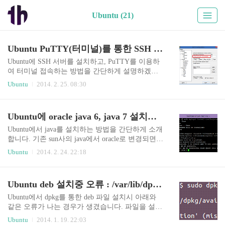
Ubuntu (21)
Ubuntu PuTTY(터미널)를 통한 SSH 접속 환경 구성하기
Ubuntu에 SSH 서버를 설치하고, PuTTY를 이용하
여 터미널 접속하는 방법을 간단하게 설명하겠습
니다. SSH? 출처 : 네이버 지식백과 : http://terms.na
Ubuntu
2014. 2. 25. 08:30
ver.com/entry.nhn?docId=837917&cid=2959&categor
yId=2959 SSH는 secure shell의 약자로 공개 키 암호
방식을 사용하여 원격지 시스템과 암호화된 메시
Ubuntu에 oracle java 6, java 7 설치하기
지를 전송할 수 있는 시스템을 말합니다. 암호화된
메시지를 주고 받기에 보다 안전한 메시지 송/수신
Ubuntu에서 java를 설치하는 방법을 간단하게 소개
이 가능합니다. Ubuntu에 SSH 설치Ubuntu에 ssh 설
합니다. 기존 sun사의 java에서 oracle로 변경되면서
치는 간단하게 아래 한줄이면 ssh 설치가 가능합니
java 설치 방법이 변경되었고, 기본 패키지로 설치
Ubuntu
2014. 2. 24. 22:18
다.sudo apt-get install ssh 설치가 완료된 ssh는 별도
가 불가능합니다. 기본 패키지로 설치시에는 open j
로 설정하지 않아도 기본 22번 포트로 설정되어
dk 설치가 가능합니다. open-jdk를 설치할 경우 호
있..
환이 안되는 부분이 간혹 발생하여 oracle의 java를
Ubuntu deb 설치중 오류 : /var/lib/dpkg/available 에서 에러나는 경우 해결방법
설치합니다. java6과 java7의 설치와 주 버전 선택방
법까지 알아보겠습니다. java 설치 java는 repository
Ubuntu에서 dpkg를 통한 deb 파일 설치시 아래와
를 별도로 추가하여 설치가 가능하며, 아래 명령어
같은 오류가 나는 경우가 생겼습니다. 파일을 설치
를 터미널에 입력하면 java 6과 java 7을 설치할 수
하기 위해서 참조하는 경로의 파일 소스가 오류로
Ubuntu
2014. 1. 19. 22:03
있습니다.sudo add-apt-repository ppa:webupd8team/j