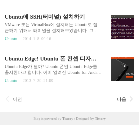
인해 아래와 같은 문제가 발생하게 되었습니다. 저
ava java 6과 java 7을 아래 명령어로 각각 ..
는 기존 파일 설치하면서 손상된 듯합니다. dpkg: e
rror: parsing file '/var/lib/dpkg/available' near line xxx
Ubuntu에 SSH(터미널) 설치하기
xx package 'aspell': EOF during value of field 'Descrip
tion' (missing final newline) 간단하게 클린을 하고,
VMware 또는 VirtualBox에 설치해둔 Ubuntu로 접
소스리스트를 update 진행하면 됩니다. dpkg를 clear
근하기 위해서 터미널을 설치해보았습니다. 그냥 P
명령으로 초기화를 진행합니다.sudo dpkg –clear-av
C에 설치하고 터미널을 설치해서 사용하는 방법도
Ubuntu
2014. 1. 8. 00:16
ail 목록 업데이트를 한번 실행하시면 됩니다...
동일한 방법입니다. 명령어는 간단하게 몇 줄만 작
성하면 됩니다. PuTTY를 다운받아 접속하는 방법
까지 간단하게 설명하겠습니다. 윈도우에 Virtualbo
Ubuntu Edge! Ubuntu 폰 컨셉 디자인 발표 및 모금 시작
x에서 Ubuntu 설치 및 공유 폴더 설정 : http://thdev.
net/237 Ubuntu에 ssh 설치 서버에 접근하기 위해서
Ubuntu Edge가 뭘까? Ubuntu 폰인 Ubuntu Edge를
ssh를 설치해야 합니다. 아래의 명령어를 통해 ssh
출시한다고 합니다. 이미 알려진 Ubuntu for Androi
를 설치하면 됩니다.sudo apt-get install ssh 용량은
d와 Ubuntu를 모니터와 연결하면 Ubuntu 데스크탑
Ubuntu
2013. 7. 29. 21:09
약 3 MB 정도입니다. 설치만 하시고 가상 PC의 IP
이 실행되는 Ubuntu입니다. 현재는 정식 출시는 아
주소를 확인만 하면 됩니다. 우분투의 IP 주소 확인
니며 우선 선 후원을 받고 실제 제품을 공개한다고
은 "ifconfig"입니다..
합니다. 공개 예정일은 2014년 5월이라는군요. 4월
이전
다음
에는 Ubuntu Edge가 선 공개된다고 합니다. Ubuntu
Edge : introducing the hardware Ubuntu Edge 후원 후
원 홈페이지 : http://www.indiegogo.com/projects/ubu
Blog is powered by
Tistory
/ Designed by
Tistory
ntu-edge 후원을 통해 실제 상품이 만들어지게 되는
데 후원 받아야 할 전체 금액은 32,000,000$가 되며
현재는 7,03..