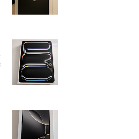
이
금
가
들