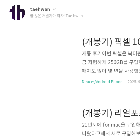
taehwan
꿈 많은 개발자가 되자! Tae-hwan
(개봉기) 픽셀 10
개통 후기이번 픽셀은 북미
큼 저렴하게 256GB를 구입
패치도 없이 몇 년을 사용했
카페에서 다양한 분들의 개통
Devices/Android Phone
2025. 9
으로 sk 알뜰폰을 통한 개
데 skt는 이심/이심 기기를
통을 성공했다고 한다.개통 시
(개봉기) 리얼포
었다.다만 전화가 불가능하다. 
21년도에 for mac을 
나왔다고해서 새로 구입해보았