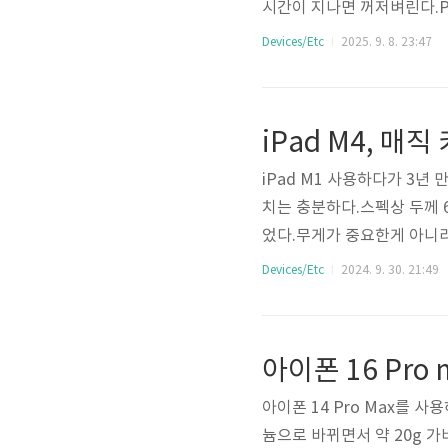
시간이 지나면 꺼저벼린다.
케이블을 연결해서 사용하거나
Devices/Etc
2025. 9. 8. 23:47
사용이 가능하니 이런 점을 
사실상 유선 키보드보다 더 커
나왔다. 과거에 쓰던 리얼포스
iPad M4, 매
쓰는 제품을 생각해보면 정말 
iPad M1 사용하다가 3년
치는 충분하다.스펙상 두께 6
었다.무게가 중요한게 아니라
을 가지고 있기에어차피 무
Devices/Etc
2024. 9. 30. 21:49
매 한 가지다.3개월 사용했는
던 M1 12.9인치와 13인치 M4
21.05.2124.05.15제품 크기28
아이폰 16 Pro 
아이폰 14 Pro Max를 
늄으로 바뀌면서 약 20g 