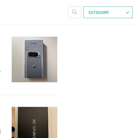
CATEGORY
버
는
되
기