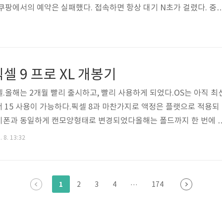
쿠팡에서의 예약은 실패했다. 접속하면 항상 대기 N초가 걸렸다. 중
도는 했지만 정작 모두 실패했다.그러다 9시 20분쯤 애플 스토어에서
무래도 애플이 조절한 걸로 보인다. 20분간의 텀을 주어 서드파티 사
애플이 사전 주문을 받는 느낌이었다.구매하고 났더니 다시 쿠팡이 열
 배송을 예약받는 것이었다. 20분 이후에 오픈한 건 10월 자 배송 상
셀 9 프로 XL 개봉기
 사..
.올해는 2개월 빨리 출시하고, 빨리 사용하게 되었다.OS는 아직 최
해서 15 사용이 가능하다.픽셀 8과 마찬가지로 액정은 플랫으로 적용되
이폰과 동일하게 캔모양형태로 변경되었다올해는 폴드까지 한 번에 
.Pro 제품으로 픽셀 9가 추가되었고, 픽셀 프로는 XL로 명칭 변경되
. 8. 13:32
 나왔다.국내에서 직구를 통해 구입할 수 있는 가격은 대략 아래와 같
0만 원 이상Pixel 9 Pro : 약 120만 원 이상Pixel 9 Pro Fold : 약 270
110만 원 이상폴드를 사겠다고 하면 그냥 갤럭시 폴드를 사..
1
2
3
4
···
174