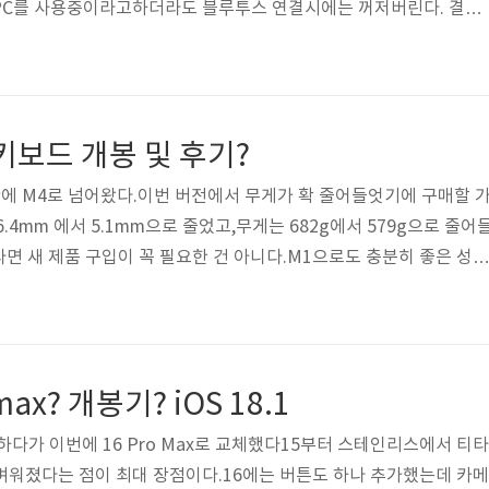
PC를 사용중이라고하더라도 블루투스 연결시에는 꺼저버린다. 결국
계속 전원 버튼을 눌러줘야한다. 눌르면 20초 정도 지나야 키보드
생각해서 구입하시길... 이번 박스는 검은색으로 깔끔하게 바뀌었고,
졌다 [개봉기] 리얼포스 for mac리얼포스도 드디어 mac용 버전
는 1세대? 쯤 하는 제품이었다. 사실 키감이 썩 좋지는 않았다. 지
직 키보드 개봉 및 후기?
키감이 뭔가 더 ..
 만에 M4로 넘어왔다.이번 버전에서 무게가 확 줄어들엇기에 구매할 
.4mm 에서 5.1mm으로 줄었고,무게는 682g에서 579g으로 줄어
면 새 제품 구입이 꼭 필요한 건 아니다.M1으로도 충분히 좋은 성능
게라는건 익숙해지기 전에나 가볍게 느껴지지 익숙해지면 무거운 건
데 지금이 딱 그 시점이고, 특별히 더 좋다는 생각은 안 든다. 사용하
의 비교 iPad Pro 12.9 M1(2021)iPad Pro 13 M4(2024)출시일
0.6 x 214.9 x 6.4 mm281.6 x 215.5 x..
max? 개봉기? iOS 18.1
사용하다가 이번에 16 Pro Max로 교체했다15부터 스테인리스에서 티타
가벼워졌다는 점이 최대 장점이다.16에는 버튼도 하나 추가했는데 카메