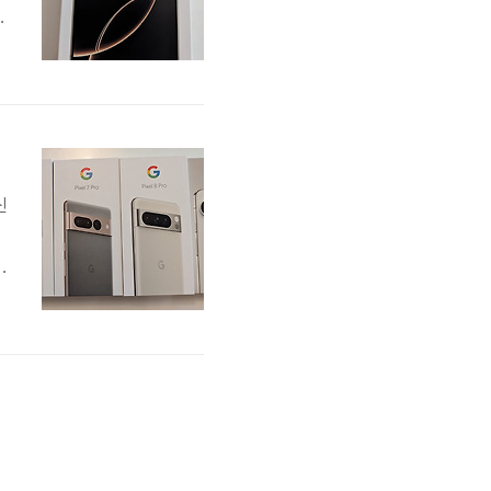
간
렸
품
신
출