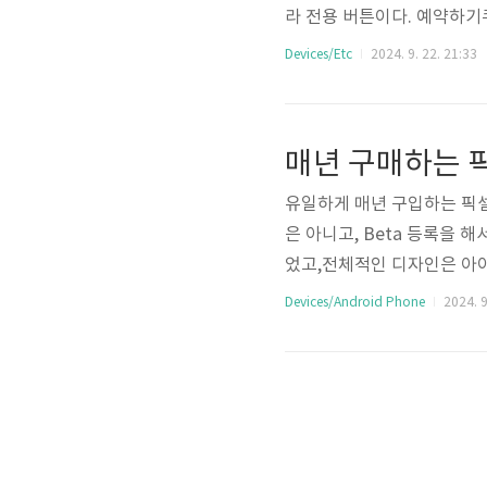
라 전용 버튼이다. 예약하기
중간 취소되는 걸 사려고 시
Devices/Etc
2024. 9. 22. 21:33
도 예약을 받기 시작했다.아
에서 먼저 판매하고 난 후 
는데 이때부턴 10월 2일 자
매년 구매하는 픽
들이었고, 만약 이 시간 이후로
유일하게 매년 구입하는 픽셀
은 아니고, Beta 등록을 
었고,전체적인 디자인은 아
시하여 총 4종의 폰이 나왔다
Devices/Android Phone
2024. 9
었다.2년 만에 폴드가 새로
다.Pixel 9 Pro XL : 약 17
만 원 이상Pixel 9 : 약 