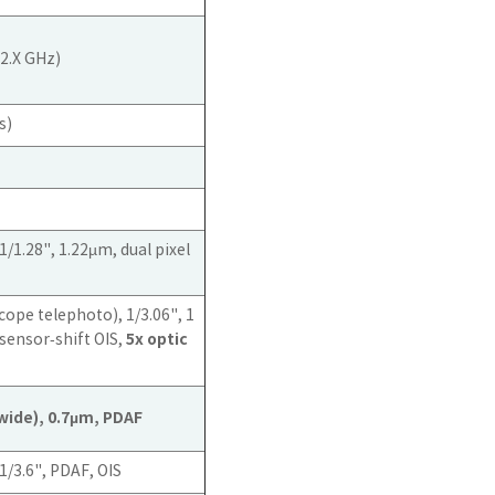
2.X GHz)
s)
1/1.28", 1.22µm, dual pixel
cope telephoto), 1/3.06", 1
5x optic
 sensor‑shift OIS,
awide), 0.7µm, PDAF
1/3.6", PDAF, OIS