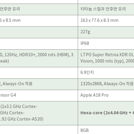
전후면 유리
티타늄 스틸과 전후면 유리
.6 x 8.5 mm
163 x 77.6 x 8.3 mm
227g
IP68
, 120Hz, HDR10+, 2000 nits (HBM), 3
LTPO Super Retina XDR OL
peak)
Vision, 1000 nits (typ), 20
6.9인치
2, Always-On 적용
1320x2868, Always-On 적용
nsor G4
Apple A18 Pro
 (1x3.1 GHz Cortex-
Hexa-core (2x4.04 GHz + 
 GHz Cortex-
1.92 GHz Cortex-A520)
8GB