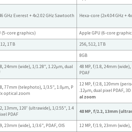
.46 GHz Everest + 4x2.02 GHz Sawtooth
Hexa-core (2x4.04 GHz + 4x
 (5-core graphics)
Apple GPU (6-core graphic
512, 1TB
256, 512, 1TB
8GB
.8, 24mm (wide), 1/1.28", 1.22µm, dual
48 MP, f/1.8, 24mm (wide), 
F
PDAF
12 MP, f/2.8, 120mm (peris
.8, 77mm (telephoto), 1/3.5", 1.0µm, P
.12µm, dual pixel PDAF, 3D
3x optical zoom
al zoom
.2, 13mm, 120˚ (ultrawide), 1/2.55", 1.4
48 MP, f/2.2, 13mm (ultr
ixel PDAF
.9, 23mm (wide), 1/3.6", PDAF, OIS
12 MP, f/1.9, 23mm (wide), 