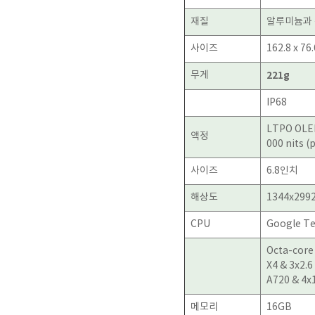
재질
알루미늄과 
사이즈
162.8 x 76
무게
221g
IP68
LTPO OLED
액정
000 nits (
사이즈
6.8인치
해상도
1344x299
CPU
Google Te
Octa-core
X4 & 3x2.6
A720 & 4x
메모리
16GB