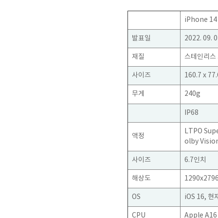
iPhone 14
발표일
2022. 09. 
재질
스테인리스 
사이즈
160.7 x 77
무게
240g
IP68
LTPO Supe
액정
olby Visio
사이즈
6.7인치
해상도
1290x279
OS
iOS 16, 현
CPU
Apple A16