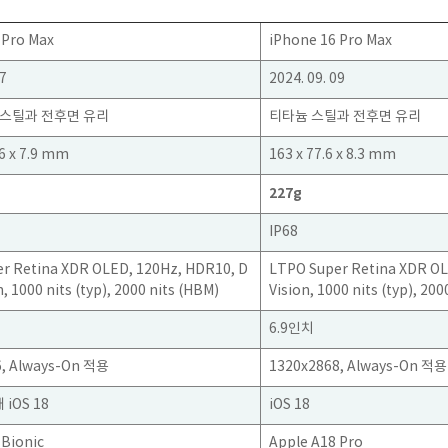
 Pro Max
iPhone 16 Pro Max
07
2024. 09. 09
스틸과 전후면 유리
티타늄 스틸과 전후면 유리
.6 x 7.9 mm
163 x 77.6 x 8.3 mm
227g
IP68
r Retina XDR OLED, 120Hz, HDR10, D
LTPO Super Retina XDR OL
n, 1000 nits (typ), 2000 nits (HBM)
Vision, 1000 nits (typ), 20
6.9인치
6, Always-On 적용
1320x2868, Always-On 적용
재 iOS 18
iOS 18
 Bionic
Apple A18 Pro