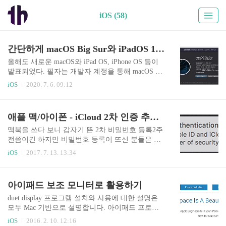
iOS (58)
간단하게 macOS Big Sur와 iPadOS 14 Preview를 만나보자
올해도 새로운 macOS와 iPad OS, iPhone OS 등이
발표되었다. 필자는 개발자 계정을 통해 macOS Pre
view와 iPad OS 14 Preview를 설치해보았다. 먼저
iOS
2020. 7. 6. 09:12
macOS Big Sur Big Sur는 개발자 계정을 통해 11.0
Beta로 다운로드할 수 있다. 기존 SW들의 동작은
문제없나? 다행히도 대부분의 프로그램 동작에 문
애플 맥/아이폰 - iCloud 2차 인증 추가하기
제가 없다. 필자가 사용 중인 페러럴즈 만 키보드
입력에 문제가 있다. 다행히 페러럴즈로 쓰는 윈도
맥북을 쓰다 보니 갑자기 뜬 2차 비밀번호 등록2주
는 간단한 은행 정도 사용하고 있기 때문에 큰 이슈
전쯤이긴 하지만 비밀번호 등록이 뜨신 분들은 등
는 없다. 필자의 경우 1,2 숫자가 입력이 들어가지
록을 하셨겠지만 처음 보시는 분들을 위해서 한번
iOS
2017. 7. 13. 13:34
않아, 사실 첫 실행부터 막혀 가상 키보드를 활용하
정리해봅니다. 2차 비밀번호가 아래와 같이 노출되
고 있다. 그 외에는 대부분 문제없이 동작하고 있
는 경우도 있을 태고 그렇지 않을 경우도 있습니다.
다. macOS Big Sur 살펴보기 새로운 알림 영..
애플도 드디어 2차 비밀번호를 추가해주고 있습니
아이패드 보조 모니터로 활용하기
다.2차 인증은 휴대폰을 통해 인증을 받는 시스템
입니다. Google/Facebook처럼 2차 인증 OTP도 제공
duet display 프로그램 설치와 사용에 대한 설명은
해주면 좋겠지만 우선은 폰 문자로 처리합니다. 정
모두 Mac 기반으로 설명합니다. 아이패드 프로를
확하게는 iCloud에서 아래와 같이 노출되고 있습니
구입하면서 가장 많이 사용하고 있는것이 보조 모
iOS
2016. 2. 10. 12:16
다.설정을 눌러서 다음을 진행합니다. 참고로 아이