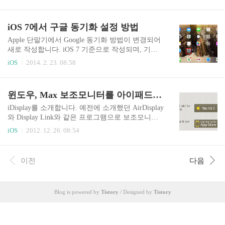
니터로의 활용입니다. 기존 아이패드 에어나 아이
폰에서는 사용자 계정 설정 -> 계정 정보에서 아래
패드 미니에 비해서 12.9인치의 액정을 가지고 있
를 확인할 수 있습니다.수동으로 이중 인증을 추가
어 활용면에서 좋은 아이패드 프로를 보조모니터
iOS 7에서 구글 동기화 설정 방법
할 수 있네요 2차 비밀번호 설정하기를 눌러서 On
로 활용하고 있습니다. 옛날에 아이패드를 사용할
을 지정합니다..
때는 선이 없는 Air 제품들이 많았습니다.Air 의 장
Apple 단말기에서 Google 동기화 방법이 변경되어
점 - USB 없이도 보조모니터로 활용 가능Air 의 단
새로 작성합니다. iOS 7 기준으로 작성되며, 기존
점 - Wi-Fi 환경 내에서 사용 가능 - Wi-Fi 환경을 사
글을 수정하였습니다. iOS 7으로 업그레이드 되면
iOS
2014. 2. 23. 08:58
용하다보니 네트워크가 느려지면 보조 모니터 역
서 구글 동기화가 더 쉬워졌더군요. 기존에는 연락
시 같이 느려짐 - PC 자원을 많이 먹음(보조모니터
처는 따로 동기화 하며, 이메일과 캘린더, 메모를
환경 + 네트워크 환경을 함께 사용) 결곽 Wi-Fi를
별도로 추가하여 사용하였으나, iOS 7 부터는 하나
윈도우, Max 보조모니터를 아이패드로(iDisplay로 보조모니터 사용하기)
이용한 장점이 곧 단점이 되어 사용빈도가..
의 아이디 로그인만으로 연락처, 이메일, 캘린더,
메모를 한꺼번에 동기화가 가능해졌습니다. 동기
iDisplay를 소개합니다. 예전에 소개했던 AirDisplay
화 설정 진행 iOS의 설정을 실행합니다. 설정 메뉴
와 Display Link와 같은 프로그램으로 보조모니터
중 "메일, 연락처, 캘린더"를 선택하고, 오른쪽과
를 지원하는 프로그램입니다. Display Like와 같이 i
iOS
2012. 12. 26. 08:54
같은 화면에서 "계정 추가" 버튼을 눌러서 새로운
Pad에서 서버를 선택하여 접속하게 됩니다. iDispla
계정을 추가할 수 있습니다. Google 계정과 동기화
y는 iOS 용은 USB를 통한 접속이 불가능 하지만 A
할 것이므로 Google 아이콘을 눌러서 동기화 설정
ndroid 용은 USB를 통한 접속이 가능합니다. 실제
이전
다음
을 진행하면 됩니다. 이름과 이메일 주소, 비밀..
로 USB로 접속했지만 빠른 속도가 나오지는 않았
습니다. 그리고 윈도우 8에서는 드라이브가 정상동
작하지 않아서 보조모니터 활용이 불가능했습니
Blog is powered by
Tistory
/ Designed by
Tistory
다. Air Display 리뷰 http://thdev.net/4Display Link vs
Air Display 비교 http://thdev.net/5Mac OS를 Air Disp
lay로 사용하는 방법 리뷰 http://t..