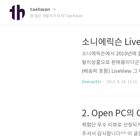
taehwan
꿈 많은 개발자가 되자! Tae-hwan
소니에릭슨 Live
소니에릭슨에서 2010년에 출시
떨이상품으로 판매중이더군요.
(배송피 포함) LiveVie
요. 새로운 제품은 약 100
Devices/Etc
2012. 8. 18. 15:21
있는 제품입니다. 간단한 박스
어져있습니다. 실제로도 직사
eView가 보입니다. 오른쪽에
2. Open PC의
의 구..
체험단 우수 리뷰로 선정되게
주셔서 감사합니다^^ 이 글