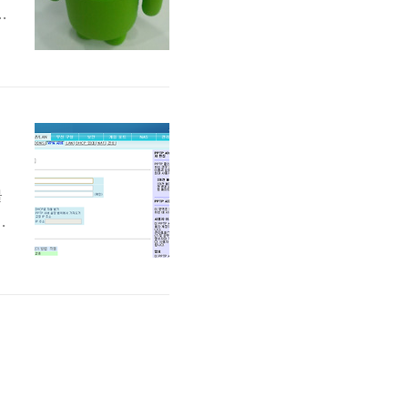
면
가
M
정
블
망
가
b