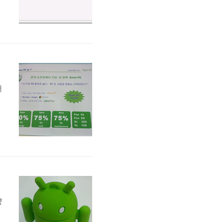
C
에
성
어
C
에
양