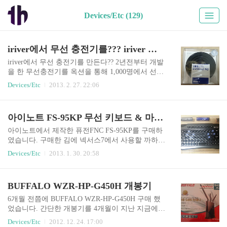
Devices/Etc (129)
iriver에서 무선 충전기를??? iriver 무선 충전 PAD 개봉기
iriver에서 무선 충전기를 만든다?? 2년전부터 개발
을 한 무선충전기를 옥션을 통해 1,000명에서 선착
순 체험단을 모집하고있습니다. 가격은 무료가 아
Devices/Etc
2013. 2. 27. 22:06
닌 유료입니다. 정가는 99,000원이지만 런칭기념으
로 39,000원에 판매하고있는 무선 충전기입니다.
판매자료를 참고하여 어떤점이 우수한지 작성하여
아이노트 FS-95KP 무선 키보드 & 마우스
보겠습니다. 그리고 간단한 개봉기 및 사용기를 작
성합니다. 판매 사이트 옥션 http://promotion.auctio
아이노트에서 제작한 퓨전FNC FS-95KP를 구매하
n.co.kr/promotion/MD/eventview.aspx?txtMD=05C31
였습니다. 구매한 김에 넥서스7에서 사용할 까하여
3311A#a 넥서스 4 무선 충전기(오브) 개봉기 http://
OTG케이블도 하나 구매하였습니다. 넥서스7에서
Devices/Etc
2013. 1. 30. 20:58
www.thdev.net/388 아이리버 무선 충전기? 아이리
는 우분투 올려서 사용한다면 편리하게 사용할 수
버는 MP3를 만들던 회사였습니다. 지금의 아이리
있을것 같아서 구매했습니다. 일단 기본 넥서스 시
버는 차량에 들어가는 블랙박스, 휴..
리즈에서는 한글 입력은 불가능하더군요. 별도의
BUFFALO WZR-HP-G450H 개봉기
키보드 어플을 사용하면 가능하다는 몇몇 글을 보
아 해당 어플들을 설치해서 테스트했지만 한글입
6개월 전쯤에 BUFFALO WZR-HP-G450H 구매 했
력이 정상적으로 동작하지는 않더군요. 국내 출시
었습니다. 간단한 개봉기를 4개월이 지난 지금에서
되는 갤럭시 시리즈에서는 삼성 키보드를 기반으
야 작성합니다. 구매해서 사용한지 6개월이 넘은
Devices/Etc
2012. 12. 24. 17:00
로 한글 입력이 가능했습니다. 아이노트 FS-95KP