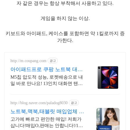
자 같은 경우는 항상 부착해서 사용하고 있다.
게임을 하지 않는 이상.
키보드와 아이패드, 케이스를 포함하면 약 1킬로까지 증
가한다.
http://m.coupang.com
광고
아이패드프로 쿠팡 노트북 대신
프로!
M5칩 압도적 성능, 로켓배송으로 내
일 바로 만나요! 13인치 대화면 텐덤
OLED, 얇은 바디로 휴대성까지 잡
다!
http://blog.naver.com/paladog8030
광고
노트북,맥북,태블릿 매입업체 고
가 매입 회사
고가에 빠르고 편안한 매입! 저희가
삽니다!매입O,판매는 안합니다!/17