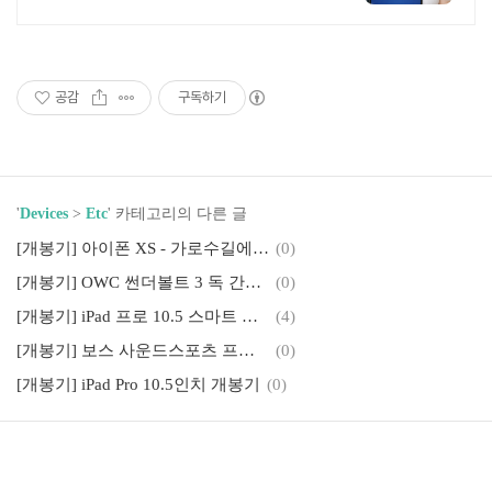
년된 회사 저희가 고객님의 노트북,
맥북,태블릿PC를 삽니다! 매입O판
매X /2015년식이후
공감
구독하기
'
Devices
>
Etc
' 카테고리의 다른 글
[개봉기] 아이폰 XS - 가로수길에서 직접 받은 아이폰
(0)
[개봉기] OWC 썬더볼트 3 독 간단 리뷰
(0)
[개봉기] iPad 프로 10.5 스마트 키보드 개봉기
(4)
[개봉기] 보스 사운드스포츠 프리(Bose Soundsport Free) 개봉기
(0)
[개봉기] iPad Pro 10.5인치 개봉기
(0)