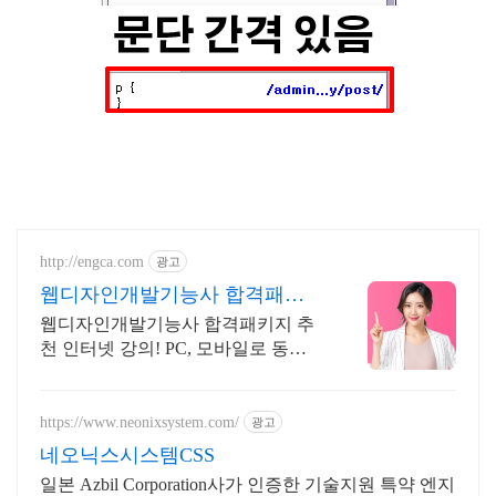
http://engca.com
광고
웹디자인개발기능사 합격패키
지 PC/스마트폰 동영상강의
웹디자인개발기능사 합격패키지 추
천 인터넷 강의! PC, 모바일로 동시
수강 가능
https://www.neonixsystem.com/
광고
네오닉스시스템CSS
일본 Azbil Corporation사가 인증한 기술지원 특약 엔지