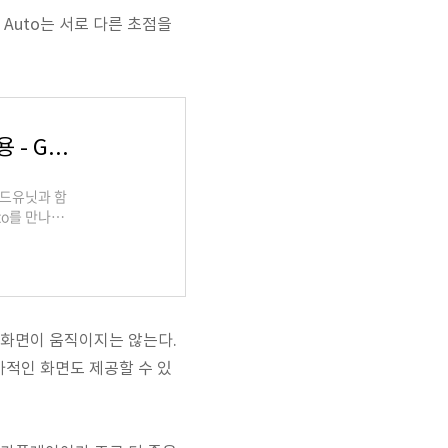
oid Auto는 서로 다른 초점을
Android Auto - 호환되는 차량 및 헤드유닛용 - Google Play 앱
헤드유닛과 함
to를 만나보
으로 운전에 집
세요. • 실시
e 어시스턴트
져도 화면이 움직이지는 않는다.
부가적인 화면도 제공할 수 있