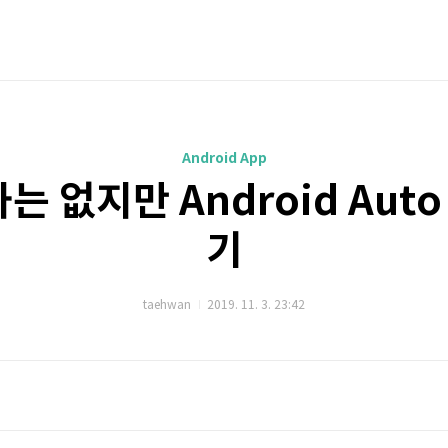
Android App
는 없지만 Android Auto
기
taehwan
2019. 11. 3. 23:42