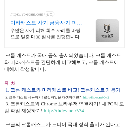
하우로 대응책을 제시합니다
https://yb-scam.com
광고
미라캐스트 사기 금융사기 피해
금 회수 전문
수많은 사기 피해 회수 사례를 바탕
으로 맞춤 대응 절차를 진행합니다
대응이 늦어질수록 피해금 회수는 어
려워집니다 윤빛만의 노하우로 해결
크롬 캐스트가 국내 공식 출시되었습니다. 크롬 캐스트
책을 제시합니다
와 미라캐스트를 간단하게 비교해보고, 크롬 캐스트에
대해서 작성합니다.
목 차
1. 크롬 캐스트와 미라캐스트 비교! 크롬캐스트 개봉기
2. 크롬 캐스트 사용하기! 로컬파일을 재생하려면? :
http://thdev.net/572
3. 크롬캐스트와 Chrome 브라우저 연결하기! 내 PC의 로
컬 파일 재생하기!
http://thdev.net/574
구글의 크롬캐스트가 드디어 국내 정식 출시가 된다고