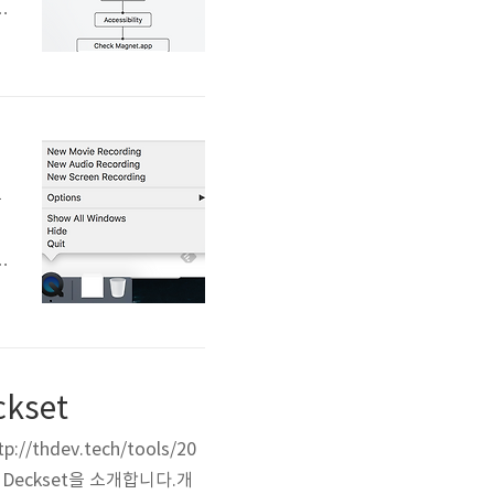
하
서
화
같
본
공
개
kset
hdev.tech/tools/20
는 Deckset을 소개합니다.개