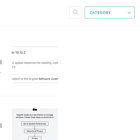
CATEGORY
예
하
만
달
시
니
g