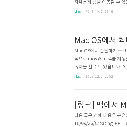
자유롭게 창을 이동할 수 있
게 정리합니다. 다운로드 Apple
Mac
2016. 12. 7. 08:19
할인 중에 있습니다. 사용하
창이 표시됩니다.설정을 위한
아이콘을 눌러줍니다. 그리고
Mac OS에서
이 체크가 불가능한 ..
Mac OS에서 간단하게 스크
적으로 mov와 mp4를 재생
녹화를 할 수도 있습니다. 녹
됩니다. 대부분의 맥 장비
Mac
2016. 12. 6. 11:52
다. 다음의 글에서는 제가 
합니다. 스크린 녹화 기능은
택이 가능합니다. 별도의 
[링크] 맥에서 M
니다. 녹화 시작은 가운데 버튼
다음 글은 전체 내용을 공유하지
16/09/26/Creating-P