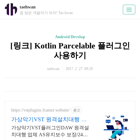
taehwan
꿈 많은 개발자가 되자! Tae-hwan
Android Develop
[링크] Kotlin Parcelable 플러그인
사용하기
taehwan
2017. 2. 27. 09:20
https://vstplugins.framer.website/
광고
가상악기VST 원격설치대행 가
상악기플러그인 원격설치대행
가상악기VST플러그인DAW 원격설
치대행 업체 AS유지보수 보장/24시