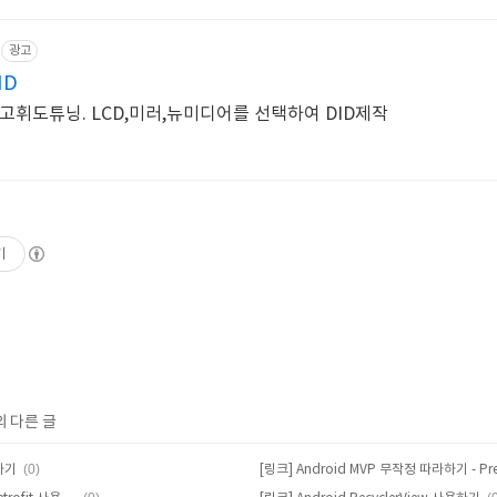
광고
ID
,고휘도튜닝. LCD,미러,뉴미디어를 선택하여 DID제작
기
의 다른 글
(0)
용하기