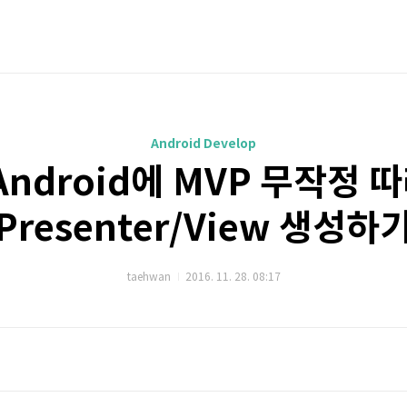
Android Develop
Android에 MVP 무작정 
Presenter/View 생성하
taehwan
2016. 11. 28. 08:17