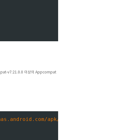
pat-v7:21.0.0 이상의 Appcompat
mas.android.com/apk/res/android"