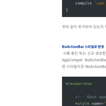
compile 
'com.
}
위와 같이 추가되어 있는지 확인
NoActionBar 스타일로 변경
사용 중인 또는 신규 생성한 프
AppCompat. NoActi
떤 스타일이든 NoAction
<
resources
>
<!-- Base app
<
style 
name=
"