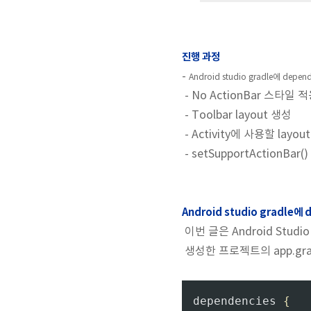
진행 과정
-
Android studio gradle에 depe
- No ActionBar 스타일 적
- Toolbar layout 생성
- Activity에 사용할 layout
- setSupportActionB
Android studio gradle에
이번 글은 Android St
생성한 프로젝트의 app.gra
dependencies 
{