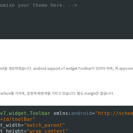
omize your theme here. -->
xml을 생성하였습니다. android.support.v7.widget.Toolbar가 있어야 하며, 꼭 appcom
nBarSize를 가지며, 검정색 배경색을 가지고 있습니다. 별도 margin은 없습니다.
v7.widget.Toolbar 
xmlns:
android
=
"http://sche
+id/toolBar"
t_width=
"match_parent"
t_height=
"wrap_content"