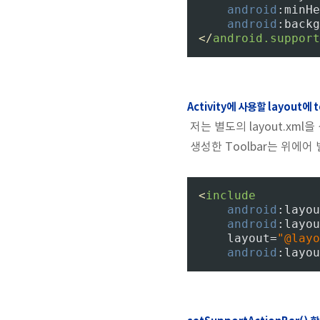
android
:minHe
android
:backg
</
android.support
Activity에 사용할 layout에 t
저는 별도의 layout.xml을
생성한 Toolbar는 위에어
<
include
android
:layou
android
:layou
layout=
"@layo
android
:layou